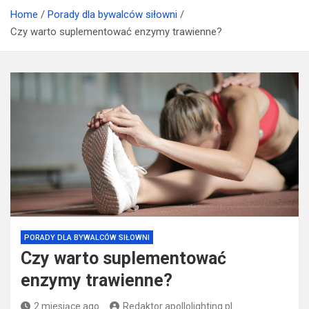
suplementacji
Home
Porady dla bywalców siłowni
Czy warto suplementować enzymy trawienne?
PORADY DLA BYWALCÓW SIŁOWNI
Czy warto suplementować
enzymy trawienne?
2 miesiące ago
Redaktor apollolighting.pl