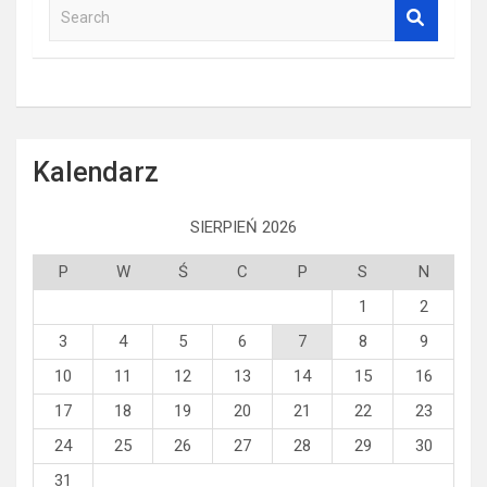
S
e
a
r
c
h
Kalendarz
SIERPIEŃ 2026
P
W
Ś
C
P
S
N
1
2
3
4
5
6
7
8
9
10
11
12
13
14
15
16
17
18
19
20
21
22
23
24
25
26
27
28
29
30
31