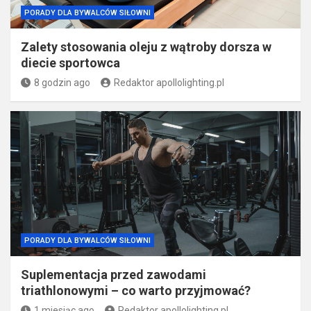
PORADY DLA BYWALCÓW SIŁOWNI
Zalety stosowania oleju z wątroby dorsza w
diecie sportowca
8 godzin ago
Redaktor apollolighting.pl
PORADY DLA BYWALCÓW SIŁOWNI
Suplementacja przed zawodami
triathlonowymi – co warto przyjmować?
1 miesiąc ago
Redaktor apollolighting.pl