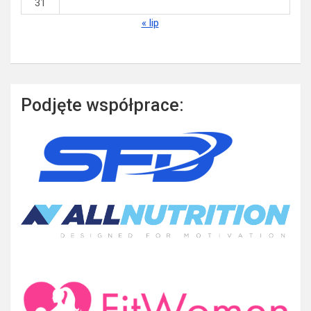
31
« lip
Podjęte współprace: