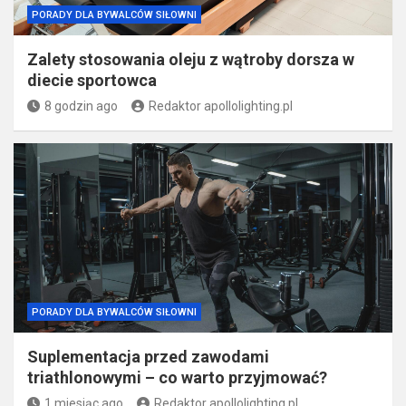
PORADY DLA BYWALCÓW SIŁOWNI
Zalety stosowania oleju z wątroby dorsza w
diecie sportowca
8 godzin ago
Redaktor apollolighting.pl
PORADY DLA BYWALCÓW SIŁOWNI
Suplementacja przed zawodami
triathlonowymi – co warto przyjmować?
1 miesiąc ago
Redaktor apollolighting.pl