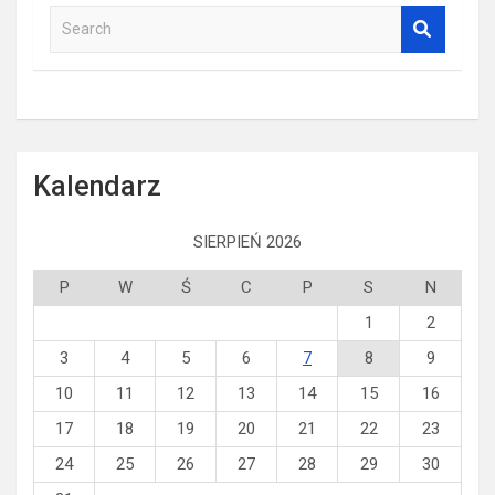
S
e
a
r
c
h
Kalendarz
SIERPIEŃ 2026
P
W
Ś
C
P
S
N
1
2
3
4
5
6
7
8
9
10
11
12
13
14
15
16
17
18
19
20
21
22
23
24
25
26
27
28
29
30