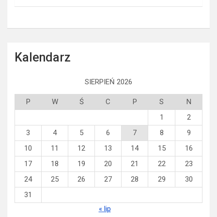
a
r
c
h
Kalendarz
SIERPIEŃ 2026
P
W
Ś
C
P
S
N
1
2
3
4
5
6
7
8
9
10
11
12
13
14
15
16
17
18
19
20
21
22
23
24
25
26
27
28
29
30
31
« lip