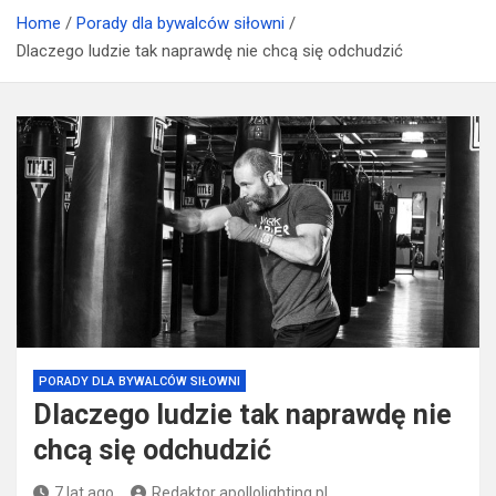
suplementacji
Home
Porady dla bywalców siłowni
Dlaczego ludzie tak naprawdę nie chcą się odchudzić
PORADY DLA BYWALCÓW SIŁOWNI
Dlaczego ludzie tak naprawdę nie
chcą się odchudzić
7 lat ago
Redaktor apollolighting.pl