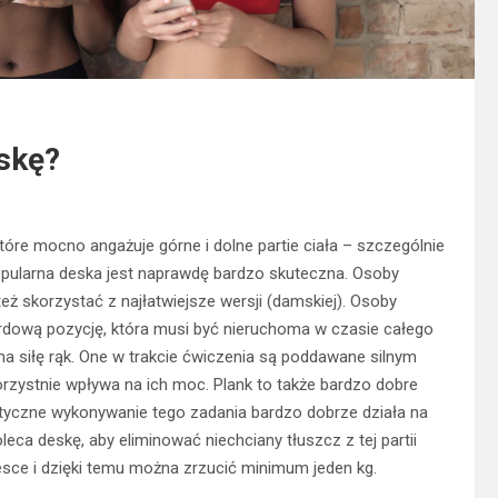
skę?
tóre mocno angażuje górne i dolne partie ciała – szczególnie
pularna deska jest naprawdę bardzo skuteczna. Osoby
ż skorzystać z najłatwiejsze wersji (damskiej). Osoby
rdową pozycję, która musi być nieruchoma w czasie całego
na siłę rąk. One w trakcie ćwiczenia są poddawane silnym
zystnie wpływa na ich moc. Plank to także bardzo dobre
matyczne wykonywanie tego zadania bardzo dobrze działa na
leca deskę, aby eliminować niechciany tłuszcz z tej partii
sce i dzięki temu można zrzucić minimum jeden kg.