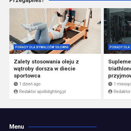
PORADY DLA BYWALCÓW SIŁOWNI
PORADY DLA
Zalety stosowania oleju z
Supleme
wątroby dorsza w diecie
triathlo
sportowca
przyjmo
1 dzień ago
1 miesią
Redaktor apollolighting.pl
Redaktor 
Menu