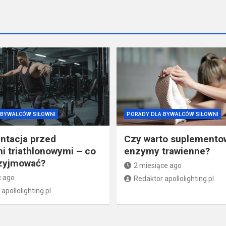
 BYWALCÓW SIŁOWNI
PORADY DLA BYWALCÓW SIŁOWNI
ntacja przed
Czy warto suplemento
 triathlonowymi – co
enzymy trawienne?
rzyjmować?
2 miesiące ago
c ago
Redaktor apollolighting.pl
apollolighting.pl