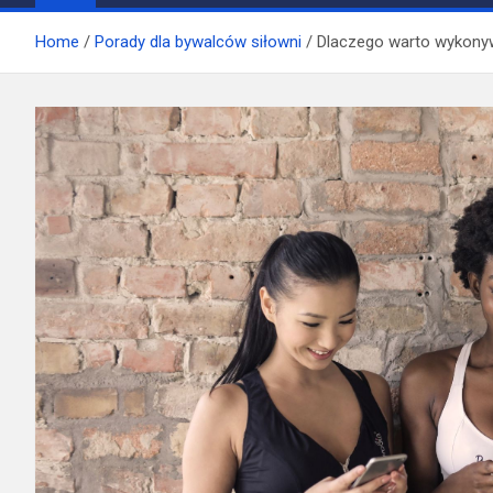
treningu i
Home
Porady dla bywalców siłowni
Dlaczego warto wykony
suplementacji