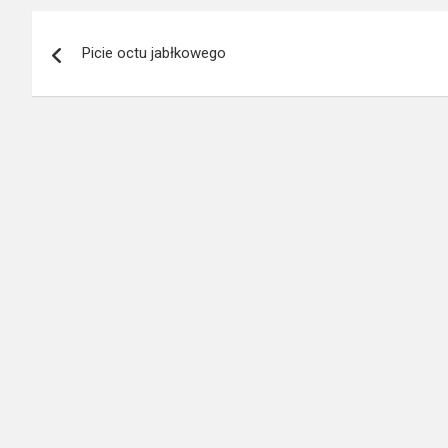
Nawigacja
Picie octu jabłkowego
wpisu