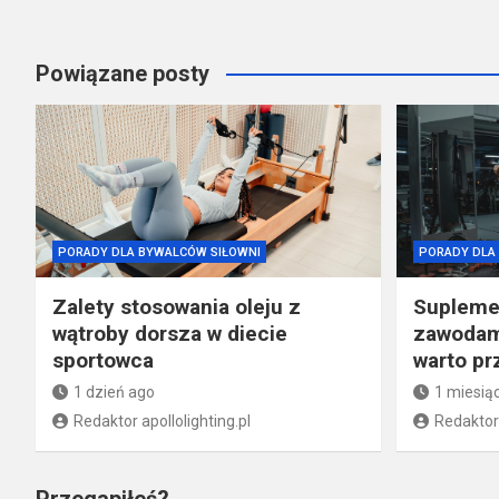
Powiązane posty
PORADY DLA BYWALCÓW SIŁOWNI
PORADY DLA
Zalety stosowania oleju z
Supleme
wątroby dorsza w diecie
zawodami
sportowca
warto p
1 dzień ago
1 miesią
Redaktor apollolighting.pl
Redaktor 
Przegapiłeś?