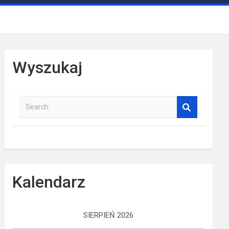
Wyszukaj
S
e
a
r
c
h
Kalendarz
SIERPIEŃ 2026