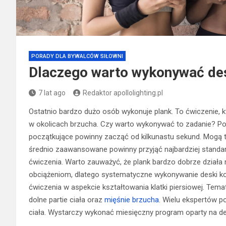
PORADY DLA BYWALCÓW SIŁOWNI
Dlaczego warto wykonywać de
7 lat ago
Redaktor apollolighting.pl
Ostatnio bardzo dużo osób wykonuje plank. To ćwiczenie, k
w okolicach brzucha. Czy warto wykonywać to zadanie? Po
początkujące powinny zacząć od kilkunastu sekund. Mogą te
średnio zaawansowane powinny przyjąć najbardziej standa
ćwiczenia. Warto zauważyć, że plank bardzo dobrze działa 
obciążeniom, dlatego systematyczne wykonywanie deski kor
ćwiczenia w aspekcie kształtowania klatki piersiowej. Te
dolne partie ciała oraz
mięśnie brzucha
. Wielu ekspertów po
ciała. Wystarczy wykonać miesięczny program oparty na de