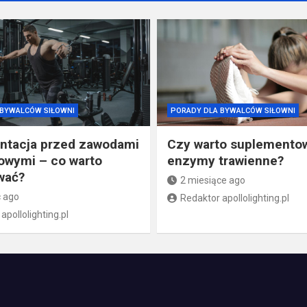
 BYWALCÓW SIŁOWNI
PORADY DLA BYWALCÓW SIŁOWNI
ntacja przed zawodami
Czy warto suplemento
nowymi – co warto
enzymy trawienne?
wać?
2 miesiące ago
c ago
Redaktor apollolighting.pl
apollolighting.pl