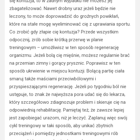
się kontuzja, to w żadnym wypadku nie możesz jej
zbagatelizować. Nawet drobny uraz jeżeli będzie nie
leczony, to może doprowadzić do groźnych powikłań,
które na stałe mogę wyeliminować cię z uprawiania sportu.
Co zrobić gdy złapie cię kontuzja? Przede wszystkim
odpocznij, zrób sobie krótką przerwę w planie
treningowym – umożliwisz w ten sposób regenerację
organizmu. Jeżeli bolą cię mięśnie, możesz regularnie brać
na przemian zimny i gorący prysznic. Poprawisz w ten
sposób ukrwienie w miejscu kontuzji. Bolącą partię ciała
smaruj także maściami przeciwbólowymi i
przyspieszającymi regenerację. Jeżeli po tygodniu ból nie
ustępuje, to znak że najwyższa pora udać się do lekarza,
który szczegółowo zdiagnozuje problem i skieruje cię na
odpowiednią rehabilitację. Pamiętaj też, że zawsze lepiej
jest zapobiegać urazom, niż je leczyć. Zaplanuj więc swój
cykl treningowy w taki sposób, aby unikać zbytnich
przeciążeń i pomiędzy jednostkami treningowymi rób