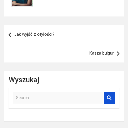
Nawigacja
Jak wyjść z otyłości?
wpisu
Kasza bulgur
Wyszukaj
S
e
a
r
c