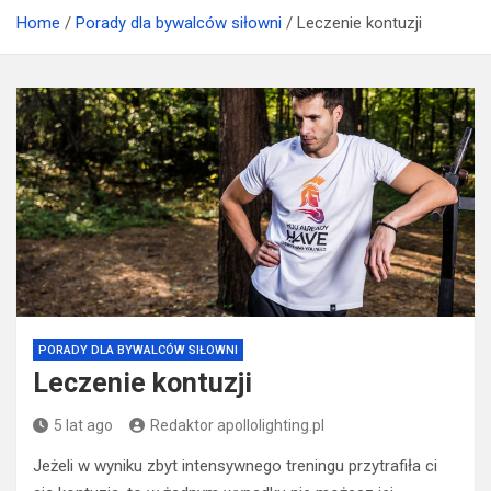
suplementacji
Home
Porady dla bywalców siłowni
Leczenie kontuzji
PORADY DLA BYWALCÓW SIŁOWNI
Leczenie kontuzji
5 lat ago
Redaktor apollolighting.pl
Jeżeli w wyniku zbyt intensywnego treningu przytrafiła ci