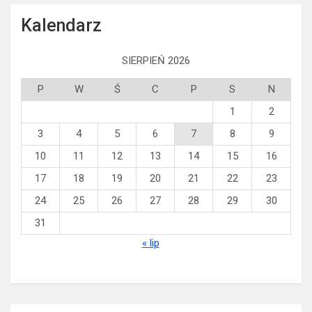
h
Kalendarz
SIERPIEŃ 2026
P
W
Ś
C
P
S
N
1
2
3
4
5
6
7
8
9
10
11
12
13
14
15
16
17
18
19
20
21
22
23
24
25
26
27
28
29
30
31
« lip